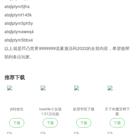
atsjlptym5jfra
atsjlptymf145k
atsjlptym5ph5y
atsjlptymaweq4
atsjlptym5bbx4
以上就是凹凸世界9999999流量激活码2022的全部内容，希望能帮
助到各位玩家。
推荐下载
jk转校生
loselife小女孩
欲望学院下载
天下布魔官网下
1.51汉化版
载
下载
下载
下载
下载