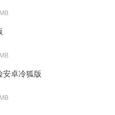
 MB
版
 MB
险安卓冷狐版
 MB