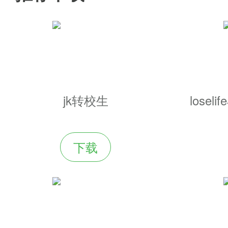
jk转校生
losel
下载