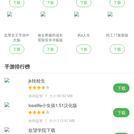
下载
下载
下载
下载
监禁女王手游中
修女希娅的成长
风s人生
特工17最新版
文版
冒险安卓冷狐版
下载
下载
下载
下载
手游排行榜
jk转校生
下载
休闲益智
大小:90.92 MB
loselife小女孩1.51汉化版
下载
休闲益智
大小:113.97 MB
欲望学院下载