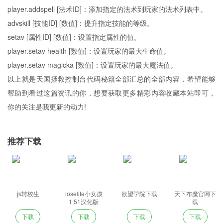
player.addspell [法术ID]：添加指定的法术到玩家的法术列表中。
advskill [技能ID] [数值]：提升指定技能的等级。
setav [属性ID] [数值]：设置指定属性的值。
player.setav health [数值]：设置玩家的最大生命值。
player.setav magicka [数值]：设置玩家的最大魔法值。
以上就是天国拯救控制台代码秘籍全部汇总的全部内容，希望能够
帮助到看过这篇资讯的你，想要获取更多精彩内容收藏本站即可，
你的关注是我更新的动力!
推荐下载
jk转校生
loselife小女孩
欲望学院下载
天下布魔官网下
1.51汉化版
载
下载
下载
下载
下载