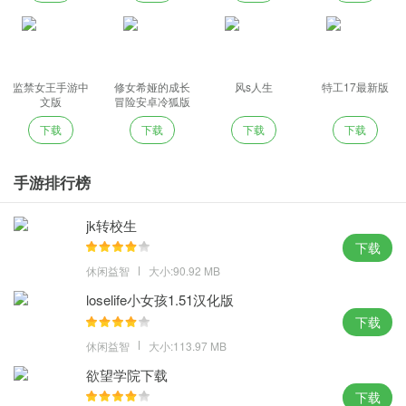
监禁女王手游中
修女希娅的成长
风s人生
特工17最新版
文版
冒险安卓冷狐版
下载
下载
下载
下载
手游排行榜
jk转校生
下载
休闲益智
大小:90.92 MB
loselife小女孩1.51汉化版
下载
休闲益智
大小:113.97 MB
欲望学院下载
下载