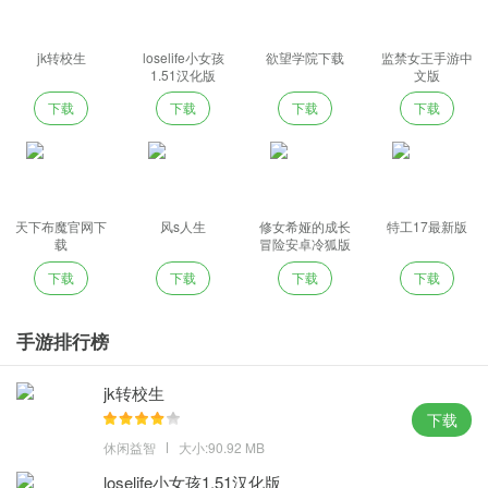
jk转校生
loselife小女孩
欲望学院下载
监禁女王手游中
1.51汉化版
文版
下载
下载
下载
下载
天下布魔官网下
风s人生
修女希娅的成长
特工17最新版
载
冒险安卓冷狐版
下载
下载
下载
下载
手游排行榜
jk转校生
下载
休闲益智
大小:90.92 MB
loselife小女孩1.51汉化版