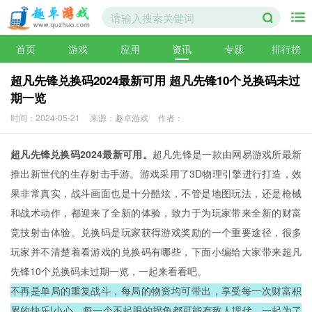
首页
游戏
应用
资讯
专题
排行榜
超凡先锋兑换码2024最新可用 超凡先锋10个兑换码未过
期一览
时间：2024-05-21
来源：趣卓游戏
作者：
超凡先锋兑换码2024最新可用。
超凡先锋是一款由网易游戏所最新
推出新世代的生存射击手游。游戏采用了3D物理引擎进行打造，效
果非常真实，战斗画面也是十分酷炫，不管是地图玩法，还是枪械
和战术动作，都迎来了全新的体验，致力于为玩家带来全新的财富
竞技射击体验。兑换码是玩家获得游戏奖励的一个重要途径，很多
玩家并不清楚着看游戏的兑换码有哪些，下面小编给大家带来超凡
先锋10个兑换码未过期一览，一起来看看吧。
不再是单局的重复战斗，每局的物资均可带出，享受每一次财富积
累的快乐!小心，每一个不起眼的拐角都可能有敌人埋伏，一起为了