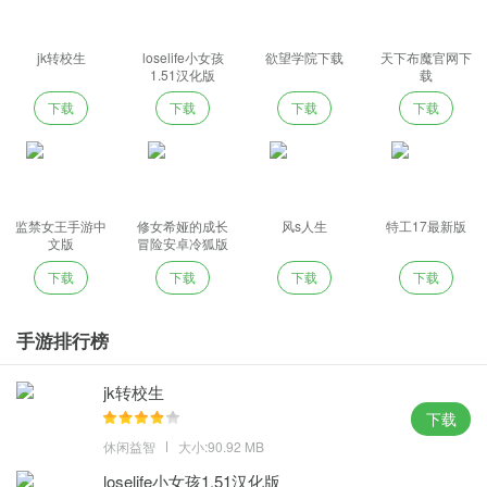
jk转校生
loselife小女孩
欲望学院下载
天下布魔官网下
1.51汉化版
载
下载
下载
下载
下载
监禁女王手游中
修女希娅的成长
风s人生
特工17最新版
文版
冒险安卓冷狐版
下载
下载
下载
下载
手游排行榜
jk转校生
下载
休闲益智
大小:90.92 MB
loselife小女孩1.51汉化版