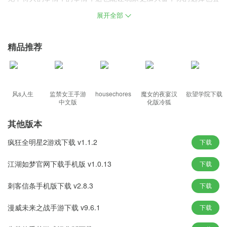
影响故事的结果，因此，有大量的互动玩法和CG图片等你解锁，集
展开全部
互动、爱情养成、文字剧情为一体，喜欢的朋友快来下载吧!
游戏特色
精品推荐
画风非常真实精彩，数百套精美服饰等你解锁搭配，
一款完美移植自腾讯同名页游的动作手游;
给你原汁原味的游戏体验; 真实还原页游的剧情发展和人物角色，
风s人生
监禁女王手游
housechores
魔女的夜宴汉
欲望学院下载
中文版
化版冷狐
打造属于你的个性角色形象。逼真的游戏过程给你带来身临其境的
体验。
其他版本
也很容易找到属于自己的幸福。 梦幻般的画面很容易辨认，
疯狂全明星2游戏下载 v1.1.2
下载
游戏亮点
江湖如梦官网下载手机版 v1.0.13
下载
并切换更多的能力成为一名强大的玩家。你可以通过提升自己超高
刺客信条手机版下载 v2.8.3
下载
的挑战能力来获得大量的属性，
Q可爱的画风和流畅的故事情节深受玩家喜爱;
漫威未来之战手游下载 v9.6.1
下载
独特的卡牌匹配玩法，助你轻松赢得最终的胜利!