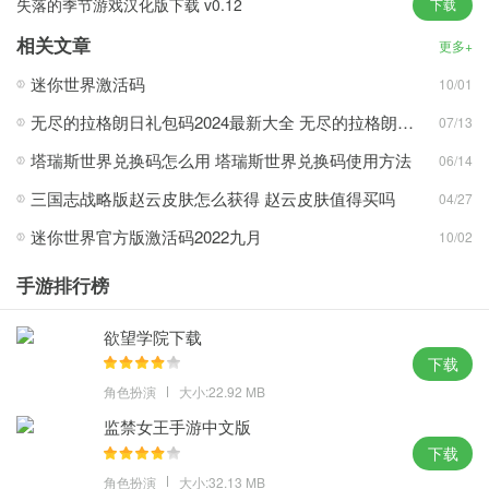
失落的季节游戏汉化版下载 v0.12
下载
并且可以通过在游戏中改变自己的实力来逐渐成长。 尝试更具挑战
相关文章
性的技能以获得高分奖励，
更多+
升级游戏中的玩法可以带来提升。 利用游戏中更多的玩法可以增加
迷你世界激活码
10/01
挑战，
无尽的拉格朗日礼包码2024最新大全 无尽的拉格朗日兑换码永不过期一览
07/13
塔瑞斯世界兑换码怎么用 塔瑞斯世界兑换码使用方法
06/14
游戏玩法
三国志战略版赵云皮肤怎么获得 赵云皮肤值得买吗
04/27
中秋游园会正在举行，祈福赏月;
迷你世界官方版激活码2022九月
超吸睛的次元少女带你进行策略战斗
10/02
数百张个性化美容卡绝对让你大呼过瘾
手游排行榜
小镇里有新的活动，市场里热闹非凡;
传统中式装饰品限时促销;
欲望学院下载
下载
游戏体验
角色扮演
大小:22.92 MB
消灭恶魔的互动游戏有很多，CV配音有很多好处，不同的触摸互
监禁女王手游中文版
动，不同的绅士，还有很多不同好处的CV配音游戏。 欢迎喜欢这款
下载
游戏的玩家点击下载。 酒吧!
角色扮演
大小:32.13 MB