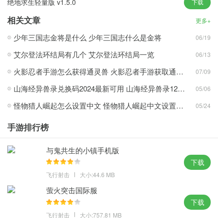
绝地求生轻量版 v1.5.0
下载
真实3D游戏，各类超真实末世生存
相关文章
收集材料，建造家园，并在末世中生存!
更多+
少年三国志金将是什么 少年三国志什么是金将
06/19
rust腐蚀中文版游戏亮点
艾尔登法环结局有几个 艾尔登法环结局一览
06/13
极高的游戏自由度。 末日世界没有规则。 你必须生存到最后。
各种全新的冒险系统，各种丰富的素材收集和游戏方式，打造属于
火影忍者手游怎么获得通灵兽 火影忍者手游获取通灵兽教程
07/09
你的末日
山海经异兽录兑换码2024最新可用 山海经异兽录12个兑换码真实有效
05/06
多样的场景设计，让玩家可以在游戏中体验更多的季节和地形。
怪物猎人崛起怎么设置中文 怪物猎人崛起中文设置方法
05/24
自由探索地图，会有各种奇怪的建筑，一定要小心。
各种小蓝人会悄悄出现在玩家身后，你需要使用武器来击败小蓝
手游排行榜
人。
与鬼共生的小镇手机版
下载
编辑评论
飞行射击
大小:44.6 MB
游戏除了注重战斗部分之外，还有非常丰富的生存元素，在游戏
萤火突击国际服
中，你除了要防范动物、僵尸、玩家的攻击之外，还必须依靠各种
下载
物品才能生存。
飞行射击
大小:757.81 MB