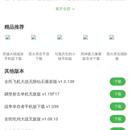
可以体验到最真实的感觉，在那里没有地图，没有固定方向，只能
展开全部
凭感觉生存
rust腐蚀中文版游戏特色
精品推荐
不断猎杀各种猛兽，保证自己有足够的食物，并在战斗中提高自己
的体力。
对玩家的技术要求也非常高，荒岛生存对一个人的体力提出了巨大
穿越火线端游
萤火突击手游
与鬼共生的小
死神薇儿像素
萤火突击国际
手机版下载
下载
镇手机版
版安卓下载
服
的挑战。
收集更多的生存资源，享受更刺激有趣的冒险生存玩法。
其他版本
生存游戏的第一个要素是寻找食物并建造坚固的庇护所以求生存。
全民飞机大战无限钻石最新版 v1.0.139
下载
在辐射世界中，玩家需要寻找各种可以抵抗辐射的药物和衣服。
碉堡射击单机无敌版 v1.15F17
下载
rust腐蚀中文版游戏优势
战争幸存者手机版下载 v1.039
下载
大量随机元素，处处不同，给你更多惊喜!
战略布局、突破性的高自由度玩法，由你决定!
全民吃鸡大战无敌版 v1.08.10
下载
全新的互动游戏方式，突破单人游戏的限制，