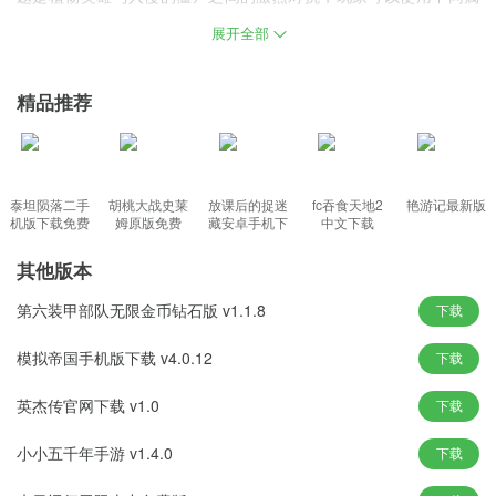
性的攻击魔法来击败敌人，并随着等级的提升释放更强大的技能，
展开全部
游戏的操控和操作系统也得到了优化，给玩家带来更流畅的游戏体
验。
精品推荐
植物大对抗游戏特色
更新迭代，内容丰富，游戏不断更新迭代，给玩家带来更多新内
容。
泰坦陨落二手
胡桃大战史莱
放课后的捉迷
fc吞食天地2
艳游记最新版
机版下载免费
姆原版免费
藏安卓手机下
中文下载
运行流畅，系统优化。 游戏的操作系统进行了优化，为玩家带来更
载
好的游戏体验。
其他版本
经典升级和创新内容融合了植物大战僵尸的经典玩法和新颖元素。
第六装甲部队无限金币钻石版 v1.1.8
下载
植物丰富，选择多样。 游戏中还有更多新奇的植物供玩家选择和解
锁。
模拟帝国手机版下载 v4.0.12
下载
策略性强，玩法丰富。 该游戏策略性很强，玩法多样。
英杰传官网下载 v1.0
下载
植物大对抗游戏亮点
小小五千年手游 v1.4.0
下载
运行流畅。 玩家无需复杂的操作流程，即可轻松掌握游戏的操作。