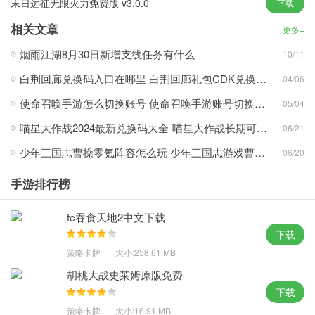
末日远征无限火力免费版 v3.0.0
下载
这是极具挑战性的。 僵尸攻击的规模和速度不断加大，考验着玩家
相关文章
的反应和操作能力。
更多+
可以使用不同属性的攻击魔法来击败敌人，增加游戏的可变性和乐
烟雨江湖8月30日新增支线任务有什么
10/11
趣。
白荆回廊兑换码入口在哪里 白荆回廊礼包CDK兑换码亲测有效一览
04/06
通过合成高级植物可以增加防御能力，非常具有战略意义。
使命召唤手游怎么切换账号 使命召唤手游账号切换方法
05/04
赚取奖励来解锁新级别。 玩家可以不断挑战新的难度级别，让游戏
保持新鲜感。
喵星大作战2024最新兑换码大全-喵星大作战长期可用兑换码一览
06/21
植物大对抗游戏优势
少年三国志曹操零氪阵容怎么玩 少年三国志游戏曹操阵容搭配建议攻略
06/20
僵尸升级带来更多挑战。 游戏中的僵尸种类更加丰富，更具挑战
手游排行榜
性。
操作简单，易于上手。 游戏操作简单，容易上手。 它适合所有年龄
fc吞食天地2中文下载
段的玩家。
下载
游戏拥有精美的画面和独特的卡通风格。
策略卡牌
大小:258.61 MB
社交互动增加兴趣。 游戏具有一定的社交性，增加了游戏的趣味
胡桃大战史莱姆原版免费
性。
下载
丰富的策略和多样的阵容让玩家在游戏中充分发挥自己的智慧和策
策略卡牌
大小:16.91 MB