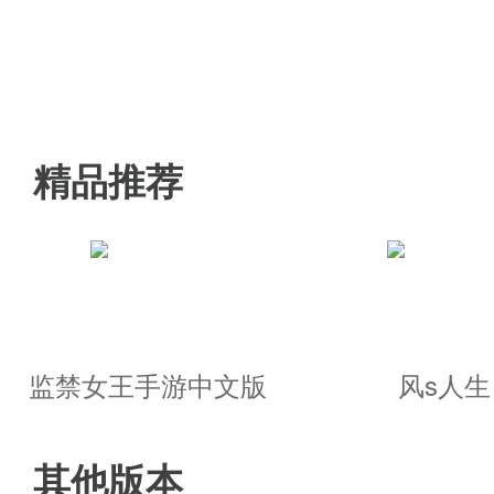
题和障碍等待玩家解决和克服。
游戏特色
游戏构建了一个庞大而有深度的
精品推荐
游戏提供了多种职业供玩家选择
游戏的故事情节充满跌宕起伏、
玩家可以在游戏中自由选择自己
监禁女王手游中文版
风s人生
节奏进行
玩家可以与其他玩家组队冒险，
其他版本