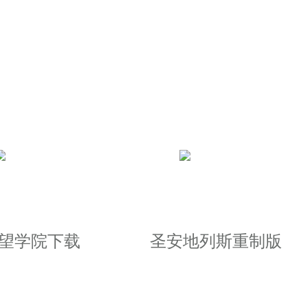
地方，体验不同的冒险
长路径
意力
收集资源，他们都可以按照自己的
望学院下载
圣安地列斯重制版
游戏的社交性