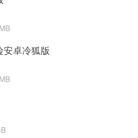
 MB
险安卓冷狐版
 MB
GB