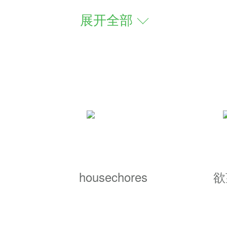
展开全部
游戏世界，玩家可以探索各种神秘的
，每种职业都有自己独特的技能和成
悬念和惊喜，能够深深吸引玩家的注
的行动路径，无论是探索、战斗还是
housechores
欲
或者在游戏内进行交流互动，增强了