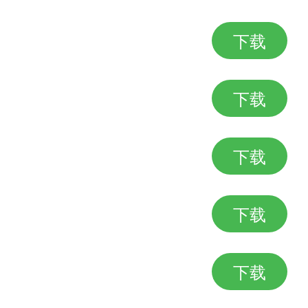
下载
的一大乐趣
下载
简单的操作方法，都能让玩家在忙
下载
美丽的图画，给玩家带来视觉享受
下载
事，丰富玩家的游戏体验
下载
事，增加了游戏的沉浸感