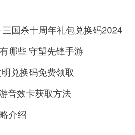
可以在这里交流经验、分享策略，增
三国杀十周年礼包兑换码2024
以与好友组队，共同冒险、克服困难
有哪些 守望先锋手游
能、解锁新装备来让角色变得更加强
文明兑换码免费领取
，短暂的游戏也能带来完整的游戏体
，不断推出新的内容和活动，让游戏
手游音效卡获取方法
略介绍
森林风格冒险手游，无论你是喜欢冒