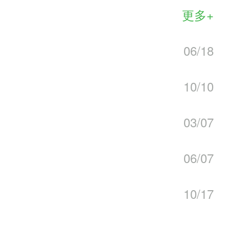
更多+
强游戏的乐趣
06/18
10/10
大
验
03/07
保持新鲜感
06/07
10/17
险解谜还是休闲治愈的玩家，你都