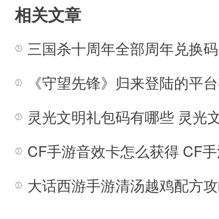
游戏魅力
相关文章
游戏拥有活跃的玩家社区，玩家
三国杀十周年全部周年兑换码-
游戏支持多人在线协作，玩家可
《守望先锋》归来登陆的平台
玩家可以通过培养角色、提升技
灵光文明礼包码有哪些 灵光
游戏设计考虑了玩家的时间安排
开发团队致力于游戏的持续更新
CF手游音效卡怎么获得 CF
大话西游手游清汤越鸡配方攻
游戏评论
这是一款充满创造力和想象力的