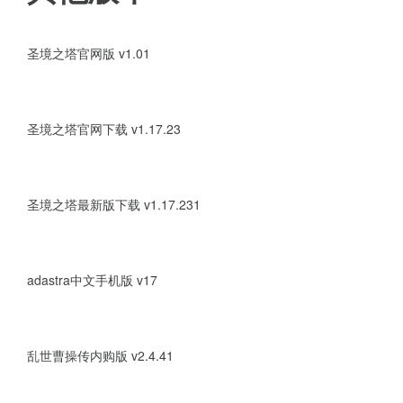
游戏优势
圣境之塔官网版 v1.01
游戏世界广阔，充满未知的秘密
圣境之塔官网下载 v1.17.23
游戏的设计理念注重玩家的休闲
碌之余找到一片宁静的去处
圣境之塔最新版下载 v1.17.231
游戏采用了温馨治愈的森林风格
adastra中文手机版 v17
游戏提供了多种角色供玩家选择
游戏融入了丰富的故事情节，玩
乱世曹操传内购版 v2.4.41