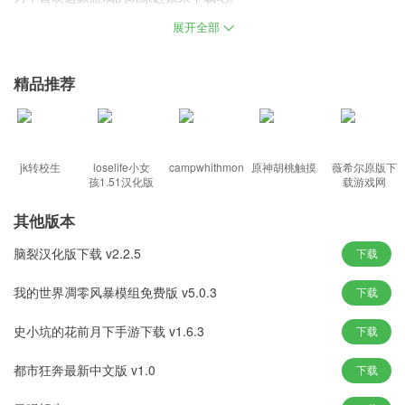
展开全部
游戏特色
非常丰富的关卡即将到来，等你来体验，赶快完成你的增肌冒险
精品推荐
吧。
你可以随时完成更多精彩的PK战斗，扫除沿途的陷阱和障碍。
内容设计非常神奇，尤其是奔跑的肌肉男，带来一种非常奔放、身
临其境的感觉。
jk转校生
loselife小女
campwhithmon
原神胡桃触摸
薇希尔原版下
孩1.51汉化版
载游戏网
每一次提出的挑战都有精彩的表现，多样的场景给游戏带来很多乐
趣。
其他版本
有很多有趣的挑战，而且每个关卡的内容都不同，非常神奇又好
脑裂汉化版下载 v2.2.5
下载
玩。
我的世界凋零风暴模组免费版 v5.0.3
下载
版本亮点
史小坑的花前月下手游下载 v1.6.3
下载
你将在这里进行操作，难度会大大提高，游戏中添加了许多跑酷系
统。
都市狂奔最新中文版 v1.0
下载
玩家在这里将能够获得非常特别的肌肉跑酷体验，还有各种新内容