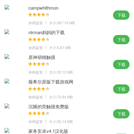
解锁跑酷动作：通过积累游戏内货币或满足一定条件，解锁更高级
campwhithmon
的跑酷动作，让游戏更加刺激。
下载
编辑评论
休闲益智
大小:367.15 MB
ntrman妈妈的下载
游戏中玩家需要控制角色不断奔跑并收集哑铃来增加肌肉量，肌肉
下载
质量越大，玩家获得的分数就越高。
休闲益智
大小:5.67 MB
原神胡桃触摸
下载
休闲益智
大小:32.12 MB
薇希尔原版下载游戏网
下载
休闲益智
大小:70.64 MB
沉睡的荧触摸免费版
下载
休闲益智
大小:32.14 MB
家务安卓v4.1汉化版