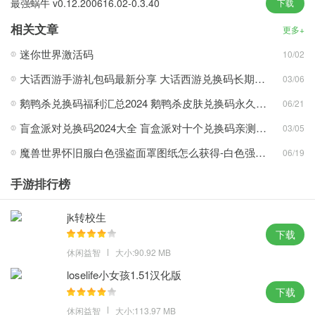
最强蜗牛 v0.12.200616.02-0.3.40
下载
等待你体验。
相关文章
想跑多少就跑多少，遇到敌人就用你的大肌肉干掉他，这是非常令
更多+
人兴奋。
迷你世界激活码
10/02
还有很多游戏模式，你需要更加灵活并快速通过不同的障碍。
大话西游手游礼包码最新分享 大话西游兑换码长期有效汇总
03/06
还会有全新的内容推出，你可以获得完全不同的感觉，在这里你可
鹅鸭杀兑换码福利汇总2024 鹅鸭杀皮肤兑换码永久有效分享
06/21
以接受不同的挑战。
盲盒派对兑换码2024大全 盲盒派对十个兑换码亲测有效分享
03/05
游戏优势
魔兽世界怀旧服白色强盗面罩图纸怎么获得-白色强盗面罩图纸获得方法
06/19
关卡任务：玩家需要根据任务提示完成各种挑战，解锁下一关，每
手游排行榜
个级别都有特定的任务要求。
多种模式：提供多种模式选择，如无尽模式、定时器模式等，给玩
jk转校生
家更多的选择和挑战。
下载
简单有趣：操作简单，容易上手，玩家可以快速掌握游戏技巧，轻
休闲益智
大小:90.92 MB
松玩转各个关卡。
loselife小女孩1.51汉化版
玩法多样：提供多种不同的关卡设计和挑战元素，让玩家在不同的
下载
场景下体验不同的游戏乐趣。
休闲益智
大小:113.97 MB