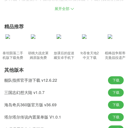
官，欢迎感兴趣的朋友前来本站下载体验。
展开全部
游戏亮点
精品推荐
各种不同的挑战性任务，各种主炮可以尽情释放。
独特的科技系统和PVP战斗模式让你享受指尖射击的无限乐趣。
你可以通过观看战斗来学习海战经验，并通过开发和升级武器来打
造强大的舰队。
泰坦陨落二手
胡桃大战史莱
放课后的捉迷
fc吞食天地2
棍棒战争斯蒂
机版下载免费
姆原版免费
藏安卓手机下
中文下载
克曼战役遗产
覆盖敌舰火力范围，操作舰队，躲避敌方火力，瞄准反击
载
无限钻石金币
百余种强力武器，打造个性化战舰，同屏体验公海万舰大战。
其他版本
舰队指挥官手游下载 v12.6.22
下载
游戏特色
三国志幻想大陆 v1.0.7
下载
数百种武器装备供你装备搭配，刺激的战斗给你流畅的游戏体验。
指挥舰队作战需要预测敌人的攻击范围并采取行动躲避敌人。
海岛奇兵360版官方版 v36.69
下载
PVP 玩家对战玩家，， 通过挑战关卡获取资源，购买属于自己的超
级战舰。
塔尔塔尔传说内置菜单版 V1.0.1
下载
游戏中的高科技武器装备让你身临其境地体验风暴战舰的威力。