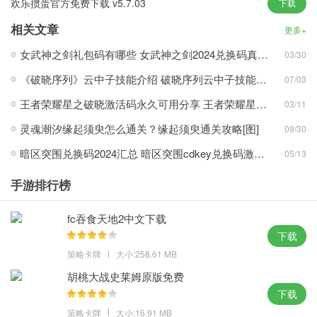
欢乐掼蛋官方免费下载 v5.7.03
下载
舰队在公海上集结，向敌营进军，十分壮观，有人挡杀人、神挡杀
相关文章
神的气势。
更多+
女武神之剑礼包码有哪些 女武神之剑2024兑换码真实有效
03/30
游戏内容
《破晓序列》云中子技能介绍 破晓序列云中子技能是什么
07/03
避其锋利，攻其要害， 战舰建造策略搭配自由度很高。
王者荣耀星之破晓激活码永久可用分享 王者荣耀星之破晓2024兑换码汇总
03/11
一款以海战为主题的RTS战争游戏，战列舰会自动攻击范围内的敌
灵魂潮汐缘起须臾怎么通关？缘起须臾通关攻略[图]
09/30
舰。
暗区突围兑换码2024汇总 暗区突围cdkey兑换码激活码大全
战舰种类数十种，设立旗舰，调整舰队编队，以舰队编队较量。
05/13
配备超强的船体机动性，可以使用风筝战术击中对手，毫发无伤地
手游排行榜
结束战斗。
当潜行时间结束后，你必须及时逃离敌人的火力，潜艇的防御能力
fc吞食天地2中文下载
相对较弱，很容易被摧毁。
下载
策略卡牌
大小:258.61 MB
小编点评
胡桃大战史莱姆原版免费
几百种武器和舰船自由搭配，尽享指尖射杀的无限快感。
下载
策略卡牌
大小:16.91 MB