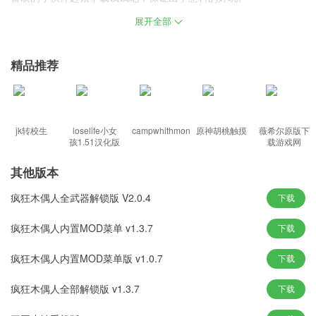
展开全部
疯狂木偶人所有武器已解锁版特色
爆笑的画风，轮番上阵兵器，放肆的攻击，超级的过瘾
精品推荐
全新的场景地图，更加的暴力出击，等你一一进行尝试
残暴的出击，各种武器使用，对木偶人疯狂的进行折磨
道具很丰富，场景很残忍，又有点搞笑，非常适合减压
贱萌的木偶人是你虐待的对象，各种各样的道具武器使用
jk转校生
loselife小女
campwhithmon
原神胡桃触摸
薇希尔原版下
孩1.51汉化版
载游戏网
疯狂木偶人所有武器已解锁版看点
其他版本
高清逼真的3D写实画面，让你沉浸于游戏之中!
疯狂木偶人全武器解锁版 V2.0.4
下载
酷炫的武器特效，给你一种不一样的视觉盛宴!
疯狂木偶人内置MOD菜单 v1.3.7
下载
可以一边游戏，一边做事，只要点一点就行
随着游戏的不断深入，各种高级的武器任你选择
疯狂木偶人内置MOD菜单版 v1.0.7
下载
游戏粘着力低，我们的初衷只是让你舒缓压力
疯狂木偶人全部解锁版 v1.3.7
下载
疯狂木偶人所有武器已解锁版优势