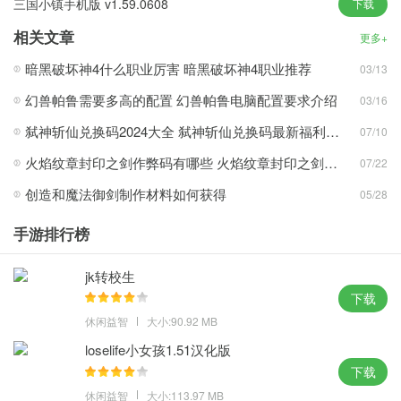
三国小镇手机版 v1.59.0608
下载
简单的操作手法易上手，所有的玩家都可以轻松的利用他来发泄情
绪!
相关文章
更多+
利用火箭筒时，一炮是15金币，但是速度有点慢，想要赚取更多金
暗黑破坏神4什么职业厉害 暗黑破坏神4职业推荐
03/13
币可以快速疯狂点击屏幕。
幻兽帕鲁需要多高的配置 幻兽帕鲁电脑配置要求介绍
03/16
利用点激光步枪时，一枪是10金币，虽然金币比火箭筒少，但是速
度却很快。
弑神斩仙兑换码2024大全 弑神斩仙兑换码最新福利汇总
07/10
一定要敏捷的操控手机屏幕，选择出攻击目标，快速的进攻人体中
火焰纹章封印之剑作弊码有哪些 火焰纹章封印之剑金手指代码最新分享
07/22
的各个细胞。
创造和魔法御剑制作材料如何获得
05/28
你也有自己的模式来选择你的关卡，滑动屏幕来操控自己的病菌，
选择攻击目标即可。
手游排行榜
疯狂木偶人所有武器已解锁版测评
jk转校生
上百种不同特性的武器道具任意选择，将给你带来无与伦比的爽快
下载
战斗体验!
休闲益智
大小:90.92 MB
loselife小女孩1.51汉化版
下载
休闲益智
大小:113.97 MB