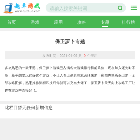
首页
游戏
应用
攻略
专题
排行榜
保卫萝卜专题
发布时间：2021-04-09
共
0
个应用
多么熟悉的一款手游，保卫萝卜游戏已占满各大游戏排行榜前几位，现在加入还为时不
晚，新手想要玩转好这个游戏，不让人看出是菜鸟就必须来萝卜家园先熟悉保卫萝卜全
部攻略图解，熟悉操作流程和技巧你就可以充当大佬了，保卫萝卜天天向上攻略工厂让
你在游戏中直接起飞。
此栏目暂无任何新增信息