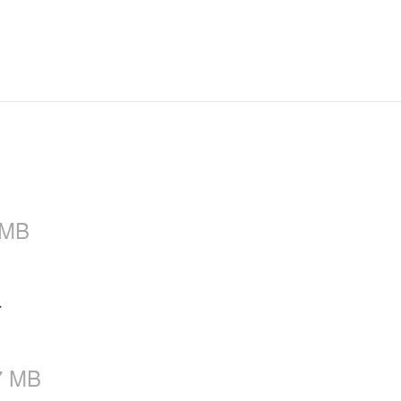
偷偷绕道搞小动作
又或者当成计程车使用，滴滴出行都
 MB
版
7 MB