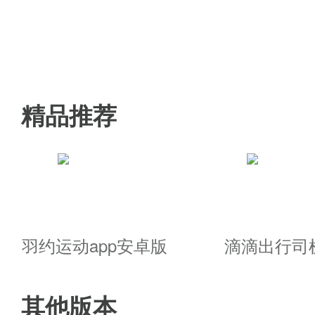
1、快捷方便的网约车软件，数十
2、作为顶尖的网络打车平台，
好的服务
精品推荐
3、24小时随叫随到，随时都可
滴滴出行安卓版优势
1、多类型的生活服务以及出行服
羽约运动app安卓版
滴滴出行司
2、现在无论是工作、娱乐、走亲
其他版本