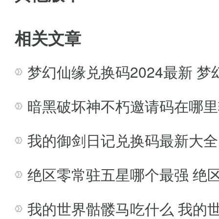
3、服务更加优秀的专车服务，只
相关文章
滴滴出行安卓版亮点
梦幻仙缘兑换码2024最新 梦
1、多种可使用的打车类型，更多
2、全天候全时段都有司机待命接
暗黑破坏神不朽邀请码在哪里
3、界面简约，功能突出，方便小
我的御剑日记兑换码最新大全 
滴滴出行安卓版玩法
绝区零常驻五星哪个最强 绝
1、确定自己的目的地，司机会根
我的世界骷髅马吃什么 我的
2、打车叫车服务涵盖范围广，国