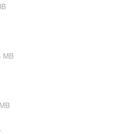
MB
4 MB
 MB
版