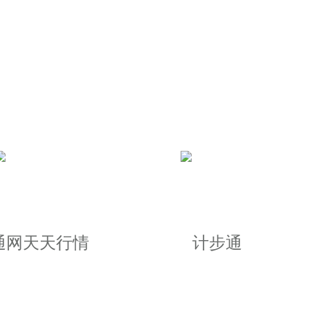
人一步
有对应的服务分，致力于给顾客最
的出行帮助
通网天天行情
计步通
开车打车也更方便