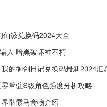
需多几块钱就能享受更加到位、贴心
幻仙缘兑换码2024大全
选择更加主动
单，无论在哪里都能快速用车
输入 暗黑破坏神不朽
孩老人使用
我的御剑日记兑换码最新2024汇
区零常驻S级角色强度分析攻略
据定位快速来接人
世界骷髅马食物介绍
内外大小城镇都有办法叫到车