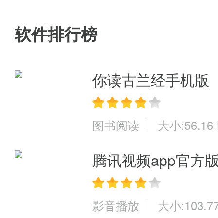
3、最直接的路径显示，司机无法
软件排行榜
滴滴出行安卓版评测
你读古兰经手机版
无论是长途约车还是短程乘车，
覆盖面更广哦。
图书阅读
大小:56.16
腾讯视频app官方
影音播放
大小:103.7