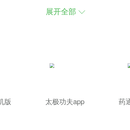
展开全部
万技术精湛的司机入驻，生活出行快
滴滴有着非常优秀的服务质量，司机也
以打车，想去哪里就去哪里
务相结合，为你提供更加综合、便利
机版
太极功夫app
药
访友，都少不了出门坐车，比起自己